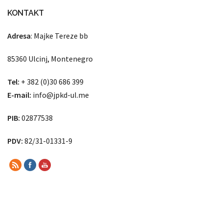
KONTAKT
Adresa
: Majke Tereze bb
85360 Ulcinj, Montenegro
Tel:
+ 382 (0)30 686 399
E-mail:
info@jpkd-ul.me
PIB:
02877538
PDV:
82/31-01331-9