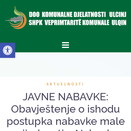
Skip
to
content
Open toolbar
AKTUELNOSTI
JAVNE NABAVKE:
Obavještenje o ishodu
postupka nabavke male