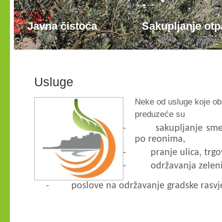
Javna čistoća
Sakupljanje ot
Usluge
Neke od usluge
koje
o
b
preduzeće su
-
sakupljanje sme
po reonima,
-
pranje ulica, trgo
-
održavanja zelen
-
poslove na održavanje gradske rasvj