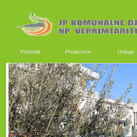
Početak
Preduzeće
Usluge