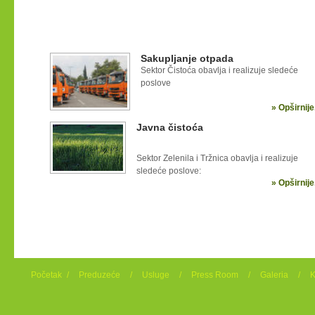
Sakupljanje otpada
Sektor Čistoća obavlja i realizuje sledeće
poslove
» Opširnije.
Javna čistoća
Sektor Zelenila i Tržnica obavlja i realizuje
sledeće poslove:
» Opširnije.
Početak
/
Preduzeće
/
Usluge
/
Press Room
/
Galeria
/
K