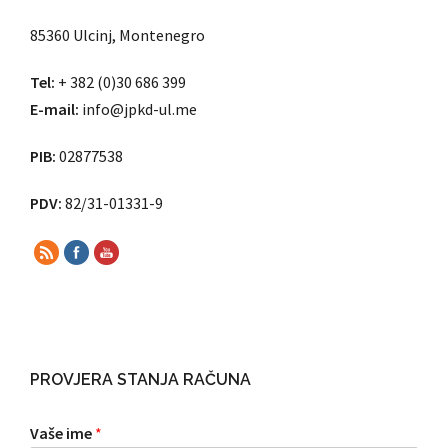
85360 Ulcinj, Montenegro
Tel:
+ 382 (0)30 686 399
E-mail:
info@jpkd-ul.me
PIB:
02877538
PDV:
82/31-01331-9
PROVJERA STANJA RAČUNA
Vaše ime
*