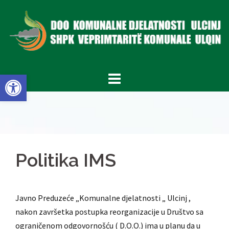
Skip
to
content
Open toolbar
Politika IMS
Javno Preduzeće „Komunalne djelatnosti „ Ulcinj ,
nakon završetka postupka reorganizacije u Društvo sa
ograničenom odgovornošću ( D.O.O.) ima u planu da u