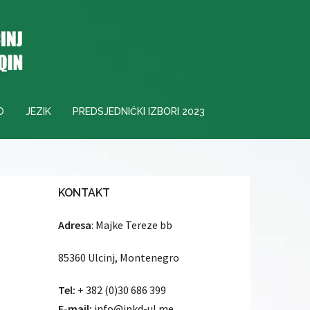
O
JEZIK
PREDSJEDNIČKI IZBORI 2023
KONTAKT
Adresa
: Majke Tereze bb
85360 Ulcinj, Montenegro
Tel:
+ 382 (0)30 686 399
E-mail:
info@jpkd-ul.me