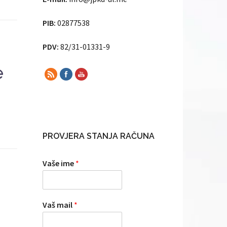
PIB:
02877538
PDV:
82/31-01331-9
e
PROVJERA STANJA RAČUNA
Vaše ime
*
Vaš mail
*