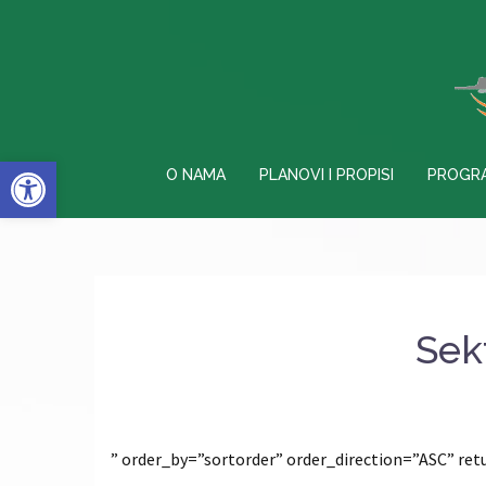
Skip
to
content
Open toolbar
O NAMA
PLANOVI I PROPISI
PROGR
Sek
” order_by=”sortorder” order_direction=”ASC” r