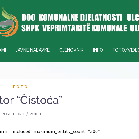
AMI
JAVNE NABAVKE
CJENOVNIK
INFO
FOTO/VIDE
FOTO
tor “Čistoća”
POSTED ON
10/12/2018
eturns=”included” maximum_entity_count=”500″]