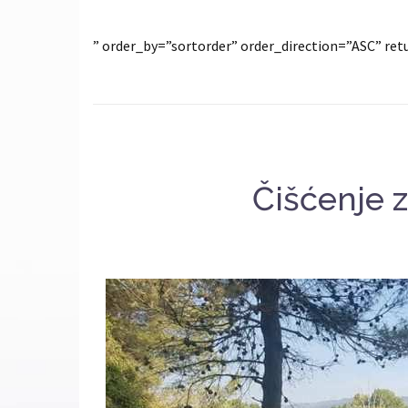
” order_by=”sortorder” order_direction=”ASC” r
Čišćenje z